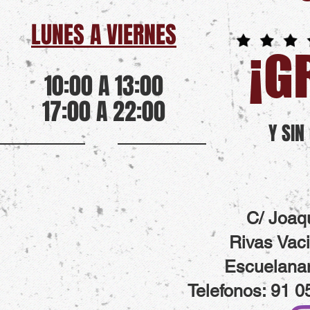
LUNES A VIERNES
¡G
10:00 A 13:00
17:00 A 22:00
Y SI
C/ Joaqu
Rivas Vac
Escuelan
Telefonos: 91 0